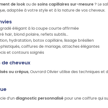
ment de look
ou de
soins capillaires sur-mesure
? Le sa
ue, adaptée à votre style et à la nature de vos cheveux.
nvies
égradé élégant à la coupe courte affirmée
é hair, blond polaire, reflets subtils…
tion, hydratation, botox capillaire, lissage brésilien
ophistiqués, coiffures de mariage, attaches élégantes
récis et contours soignés
s de cheveux
risés ou crépus
, Ouvrard Olivier utilise des techniques et
que
icie d’un
diagnostic personnalisé
pour une coiffure qui s