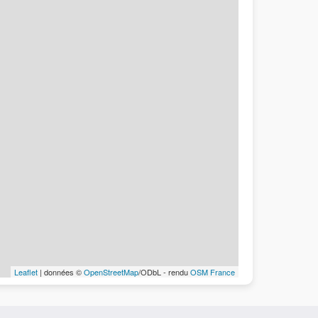
Leaflet
| données ©
OpenStreetMap
/ODbL - rendu
OSM France