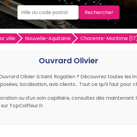
Rechercher
r ville
Nouvelle-Aquitaine
Charente-Maritime (17
Ouvrard Olivier
 Ouvrard Olivier à Saint Rogatien ? Découvrez toutes les i
posées, localisation, avis clients… Tout ce qu’il faut pour c
ation ou d'un soin capillaire, consultez dès maintenant le
ur TopCoiffeur.fr.