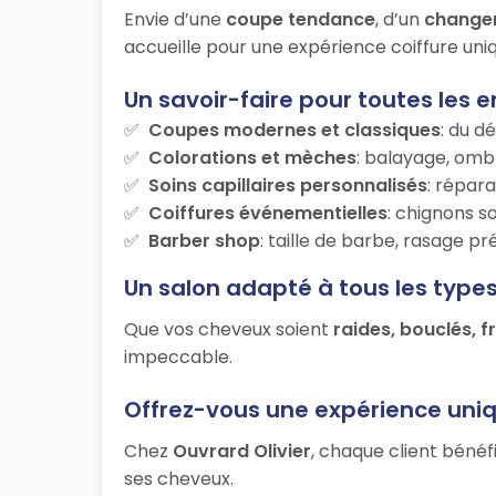
Envie d’une
coupe tendance
, d’un
change
accueille pour une expérience coiffure uniq
Un savoir-faire pour toutes les e
Coupes modernes et classiques
: du d
Colorations et mèches
: balayage, ombr
Soins capillaires personnalisés
: répara
Coiffures événementielles
: chignons s
Barber shop
: taille de barbe, rasage p
Un salon adapté à tous les type
Que vos cheveux soient
raides, bouclés, f
impeccable.
Offrez-vous une expérience uni
Chez
Ouvrard Olivier
, chaque client bénéf
ses cheveux.