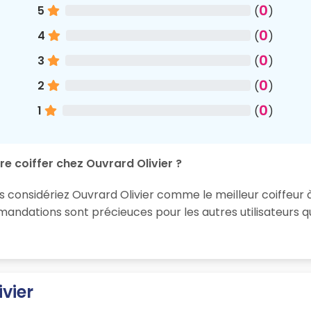
0
5
(
)
0
4
(
)
0
3
(
)
0
2
(
)
0
1
(
)
e coiffer chez Ouvrard Olivier ?
s considériez Ouvrard Olivier comme le meilleur coiffeur à
ndations sont précieuces pour les autres utilisateurs qu
vier