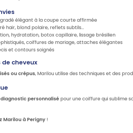
nvies
égradé élégant à la coupe courte affirmée
é hair, blond polaire, reflets subtils…
tion, hydratation, botox capillaire, lissage brésilien
ophistiqués, coiffures de mariage, attaches élégantes
récis et contours soignés
s de cheveux
risés ou crépus
, Marilou utilise des techniques et des pr
que
n
diagnostic personnalisé
pour une coiffure qui sublime s
 Marilou à Perigny
!