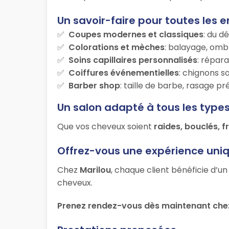
Un savoir-faire pour toutes les e
Coupes modernes et classiques
: du d
Colorations et mèches
: balayage, ombr
Soins capillaires personnalisés
: répara
Coiffures événementielles
: chignons s
Barber shop
: taille de barbe, rasage p
Un salon adapté à tous les type
Que vos cheveux soient
raides, bouclés, f
Offrez-vous une expérience uni
Chez
Marilou
, chaque client bénéficie d’u
cheveux.
Prenez rendez-vous dès maintenant chez