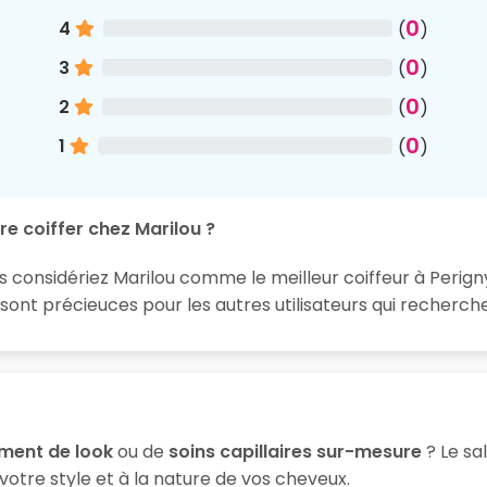
0
4
(
)
0
3
(
)
0
2
(
)
0
1
(
)
re coiffer chez Marilou ?
s considériez Marilou comme le meilleur coiffeur à Perigny
t précieuces pour les autres utilisateurs qui recherchen
ment de look
ou de
soins capillaires sur-mesure
? Le sa
votre style et à la nature de vos cheveux.