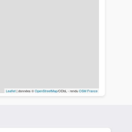
Leaflet
| données ©
OpenStreetMap
/ODbL - rendu
OSM France