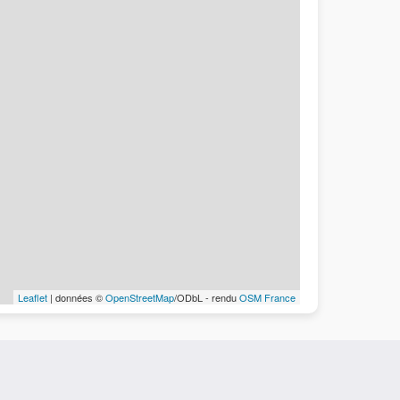
Leaflet
| données ©
OpenStreetMap
/ODbL - rendu
OSM France