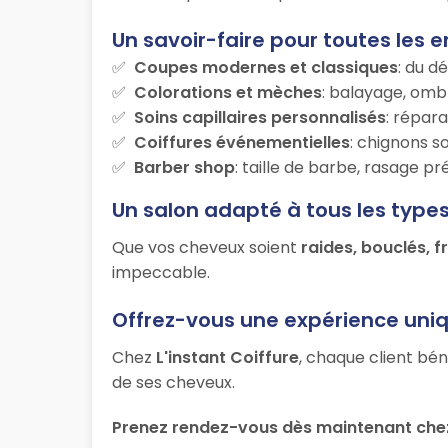
Un savoir-faire pour toutes les e
Coupes modernes et classiques
: du d
Colorations et mèches
: balayage, ombr
Soins capillaires personnalisés
: répara
Coiffures événementielles
: chignons s
Barber shop
: taille de barbe, rasage p
Un salon adapté à tous les type
Que vos cheveux soient
raides, bouclés, f
impeccable.
Offrez-vous une expérience uni
Chez
L'instant Coiffure
, chaque client bén
de ses cheveux.
Prenez rendez-vous dès maintenant chez 