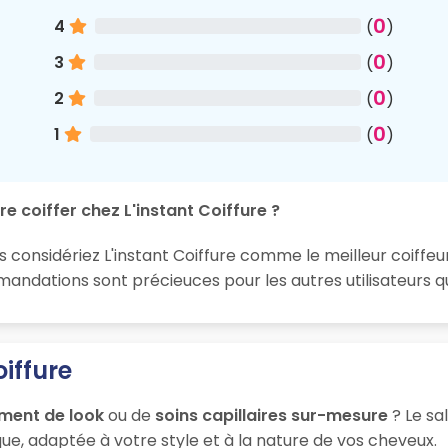
0
4
(
)
0
3
(
)
0
2
(
)
0
1
(
)
e coiffer chez L'instant Coiffure ?
 considériez L'instant Coiffure comme le meilleur coiffeur
ndations sont précieuces pour les autres utilisateurs qu
iffure
ment de look
ou de
soins capillaires sur-mesure
? Le sa
ue, adaptée à votre style et à la nature de vos cheveux.