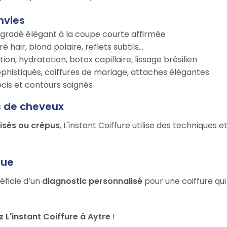
nvies
égradé élégant à la coupe courte affirmée
é hair, blond polaire, reflets subtils…
tion, hydratation, botox capillaire, lissage brésilien
ophistiqués, coiffures de mariage, attaches élégantes
récis et contours soignés
s de cheveux
risés ou crépus
, L'instant Coiffure utilise des techniques
que
éficie d’un
diagnostic personnalisé
pour une coiffure qui
L'instant Coiffure à Aytre
!