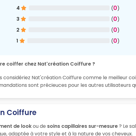
0
4
(
)
0
3
(
)
0
2
(
)
0
1
(
)
re coiffer chez Nat'création Coiffure ?
s considériez Nat'création Coiffure comme le meilleur coif
ndations sont précieuces pour les autres utilisateurs qu
n Coiffure
ment de look
ou de
soins capillaires sur-mesure
? Le sa
ue, adaptée à votre style et à la nature de vos cheveux.