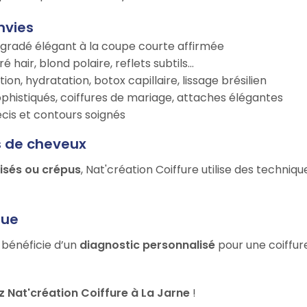
nvies
égradé élégant à la coupe courte affirmée
é hair, blond polaire, reflets subtils…
tion, hydratation, botox capillaire, lissage brésilien
ophistiqués, coiffures de mariage, attaches élégantes
récis et contours soignés
s de cheveux
risés ou crépus
, Nat'création Coiffure utilise des techniq
que
 bénéficie d’un
diagnostic personnalisé
pour une coiffure
 Nat'création Coiffure à La Jarne
!