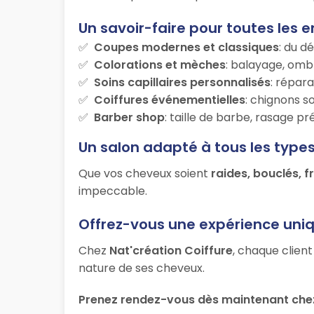
Un savoir-faire pour toutes les e
Coupes modernes et classiques
: du d
Colorations et mèches
: balayage, ombr
Soins capillaires personnalisés
: répara
Coiffures événementielles
: chignons s
Barber shop
: taille de barbe, rasage p
Un salon adapté à tous les type
Que vos cheveux soient
raides, bouclés, f
impeccable.
Offrez-vous une expérience uni
Chez
Nat'création Coiffure
, chaque client
nature de ses cheveux.
Prenez rendez-vous dès maintenant chez