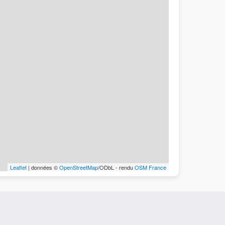
Leaflet
| données ©
OpenStreetMap
/ODbL - rendu
OSM France