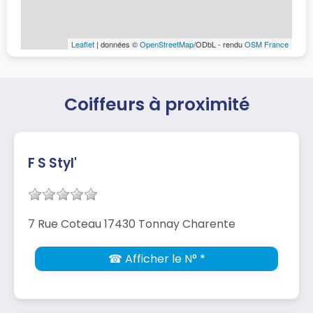
Leaflet
| données ©
OpenStreetMap
/ODbL - rendu
OSM France
Coiffeurs à proximité
F S Styl'
7 Rue Coteau 17430 Tonnay Charente
☎ Afficher le N° *