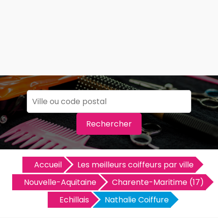
Rechercher
Accueil
Les meilleurs coiffeurs par ville
Nouvelle-Aquitaine
Charente-Maritime (17)
Echillais
Nathalie Coiffure