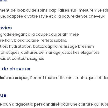
ment de look
ou de
soins capillaires sur-mesure
? Le sa
ue, adaptée à votre style et à la nature de vos cheveux.
nvies
égradé élégant à la coupe courte affirmée
é hair, blond polaire, reflets subtils…
tion, hydratation, botox capillaire, lissage brésilien
ophistiqués, coiffures de mariage, attaches élégantes
récis et contours soignés
s de cheveux
risés ou crépus
, Renard Laure utilise des techniques et d
que
ie d’un
diagnostic personnalisé
pour une coiffure qui sub