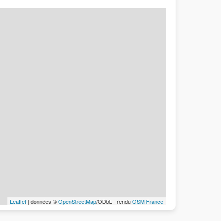
Leaflet
| données ©
OpenStreetMap
/ODbL - rendu
OSM France