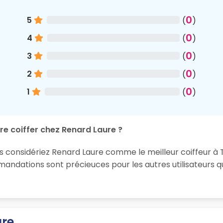
0
5
(
)
0
4
(
)
0
3
(
)
0
2
(
)
0
1
(
)
re coiffer chez Renard Laure ?
us considériez Renard Laure comme le meilleur coiffeur à 
ndations sont précieuces pour les autres utilisateurs q
ure