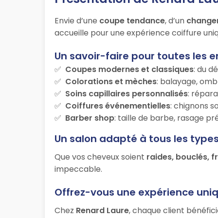
Envie d’une
coupe tendance
, d’un
change
accueille pour une expérience coiffure uniq
Un savoir-faire pour toutes les e
Coupes modernes et classiques
: du d
Colorations et mèches
: balayage, ombr
Soins capillaires personnalisés
: répara
Coiffures événementielles
: chignons s
Barber shop
: taille de barbe, rasage p
Un salon adapté à tous les type
Que vos cheveux soient
raides, bouclés, f
impeccable.
Offrez-vous une expérience uni
Chez
Renard Laure
, chaque client bénéfic