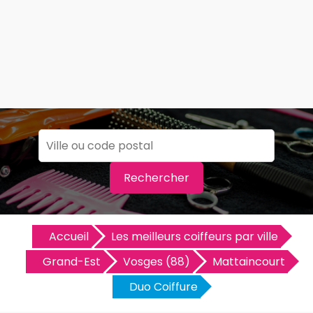
Rechercher
Accueil
Les meilleurs coiffeurs par ville
Grand-Est
Vosges (88)
Mattaincourt
Duo Coiffure