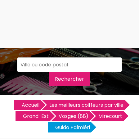
Rechercher
Accueil
Les meilleurs coiffeurs par ville
Grand-Est
Vosges (88)
Mirecourt
Guido Palmiéri