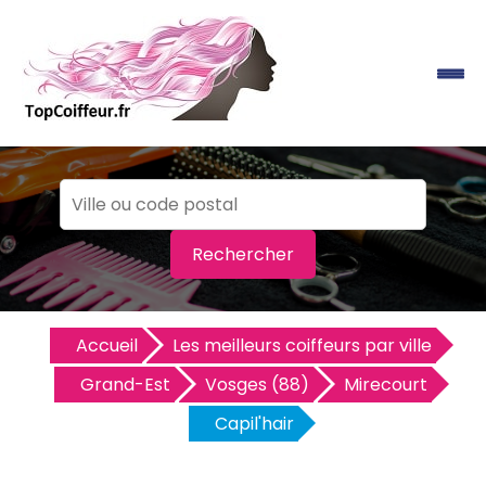
Rechercher
Accueil
Les meilleurs coiffeurs par ville
Grand-Est
Vosges (88)
Mirecourt
Capil'hair