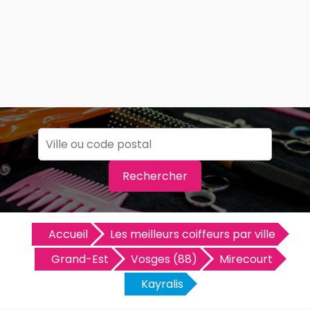
Rechercher
Accueil
Les meilleurs coiffeurs par ville
Grand-Est
Vosges (88)
Mirecourt
Kayralis