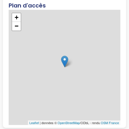
Plan d'accès
+
−
Leaflet
| données ©
OpenStreetMap
/ODbL - rendu
OSM France