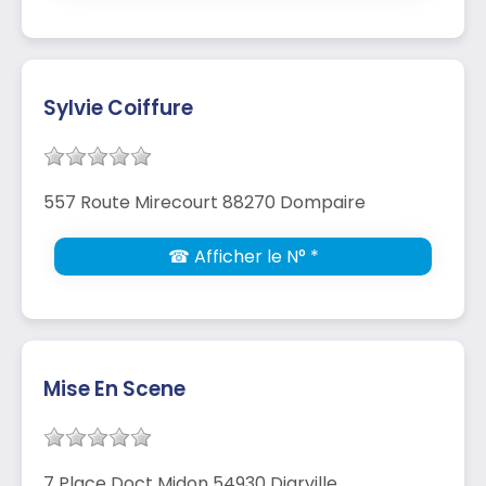
Sylvie Coiffure
557 Route Mirecourt 88270 Dompaire
☎ Afficher le N° *
Mise En Scene
7 Place Doct Midon 54930 Diarville