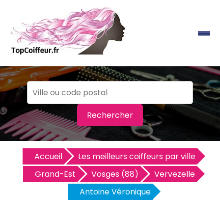
Rechercher
Accueil
Les meilleurs coiffeurs par ville
Grand-Est
Vosges (88)
Vervezelle
Antoine Véronique