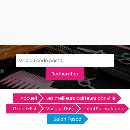
Rechercher
Accueil
Les meilleurs coiffeurs par ville
Grand-Est
Vosges (88)
Laval Sur Vologne
Salon Pascal