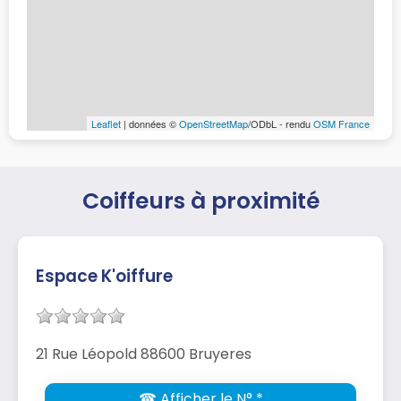
Leaflet
| données ©
OpenStreetMap
/ODbL - rendu
OSM France
Coiffeurs à proximité
Espace K'oiffure
21 Rue Léopold 88600 Bruyeres
☎ Afficher le N° *