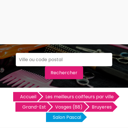
Rechercher
Accueil
Les meilleurs coiffeurs par ville
Grand-Est
Vosges (88)
Bruyeres
Salon Pascal