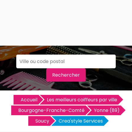
Rechercher
Accueil
Les meilleurs coiffeurs par ville
Bourgogne-Franche-Comté
Yonne (89)
Soucy
Crea'style Services