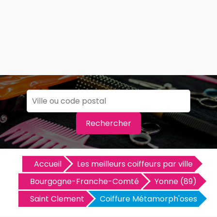
Rechercher
Accueil
Les meilleurs coiffeurs par ville
Bourgogne-Franche-Comté
Yonne (89)
Saint Clement
Coiffure Métamorph'oses