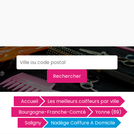
Rechercher
Accueil
Les meilleurs coiffeurs par ville
Bourgogne-Franche-Comté
Yonne (89)
Saligny
Nadège Coiffure A Domicile