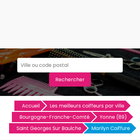
Rechercher
Accueil
Les meilleurs coiffeurs par ville
Bourgogne-Franche-Comté
Yonne (89)
Saint Georges Sur Baulche
Marilyn Coiffure