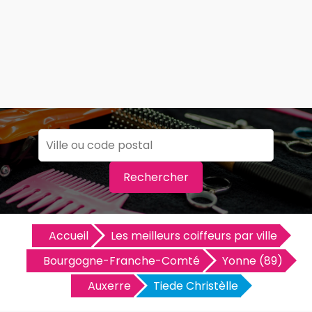
Rechercher
Accueil
Les meilleurs coiffeurs par ville
Bourgogne-Franche-Comté
Yonne (89)
Auxerre
Tiede Christèlle