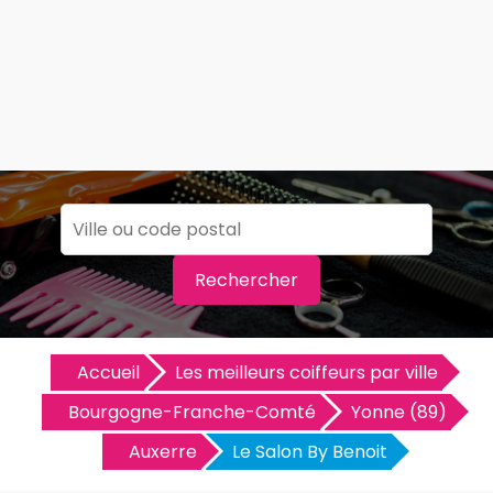
Rechercher
Accueil
Les meilleurs coiffeurs par ville
Bourgogne-Franche-Comté
Yonne (89)
Auxerre
Le Salon By Benoit