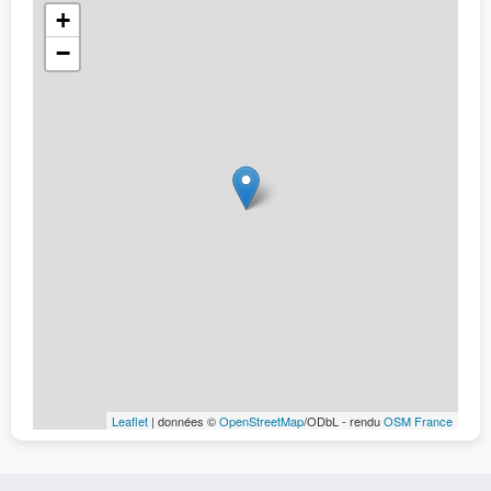
+
−
Leaflet
| données ©
OpenStreetMap
/ODbL - rendu
OSM France