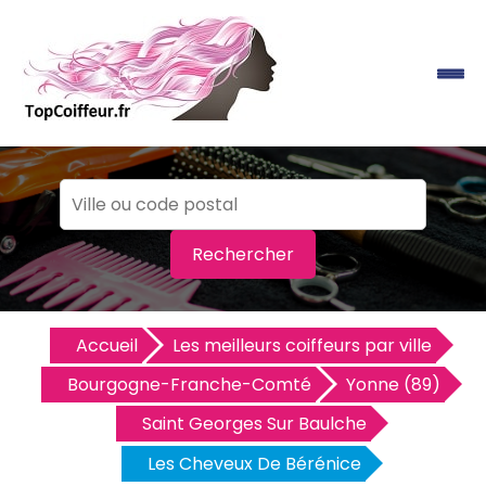
Rechercher
Accueil
Les meilleurs coiffeurs par ville
Bourgogne-Franche-Comté
Yonne (89)
Saint Georges Sur Baulche
Les Cheveux De Bérénice