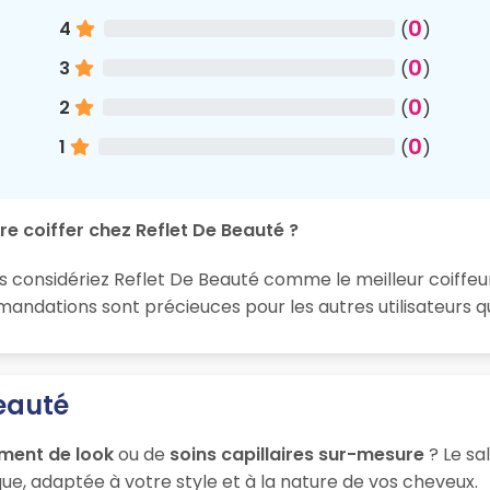
0
4
(
)
0
3
(
)
0
2
(
)
0
1
(
)
re coiffer chez Reflet De Beauté ?
s considériez Reflet De Beauté comme le meilleur coiffeur
ndations sont précieuces pour les autres utilisateurs qu
Beauté
ment de look
ou de
soins capillaires sur-mesure
? Le sa
ue, adaptée à votre style et à la nature de vos cheveux.