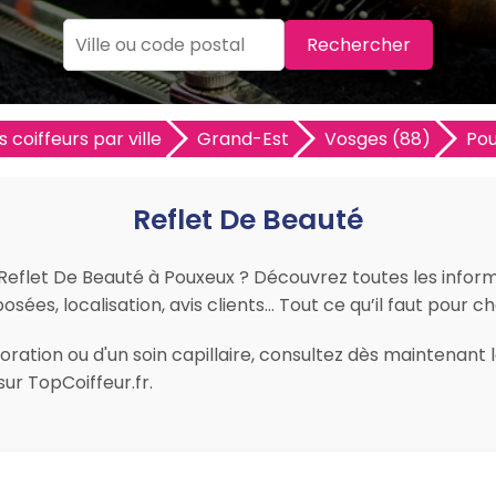
Rechercher
s coiffeurs par ville
Grand-Est
Vosges (88)
Po
Reflet De Beauté
r Reflet De Beauté à Pouxeux ? Découvrez toutes les informa
osées, localisation, avis clients… Tout ce qu’il faut pour ch
ration ou d'un soin capillaire, consultez dès maintenant l
ur TopCoiffeur.fr.