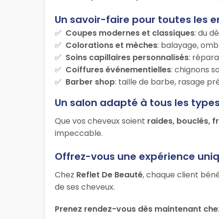
Un savoir-faire pour toutes les e
Coupes modernes et classiques
: du d
Colorations et mèches
: balayage, ombr
Soins capillaires personnalisés
: répara
Coiffures événementielles
: chignons s
Barber shop
: taille de barbe, rasage p
Un salon adapté à tous les type
Que vos cheveux soient
raides, bouclés, f
impeccable.
Offrez-vous une expérience uni
Chez
Reflet De Beauté
, chaque client béné
de ses cheveux.
Prenez rendez-vous dès maintenant chez