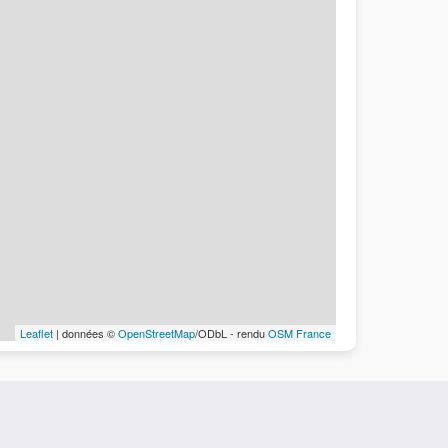
Leaflet
| données ©
OpenStreetMap
/ODbL - rendu
OSM France