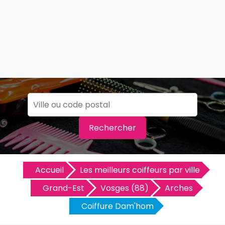
Rechercher
Accueil
Les meilleurs coiffeurs par ville
Grand-Est
Vosges (88)
Arches
Coiffure Dam'hom