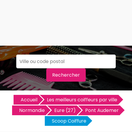
Rechercher
Accueil
Les meilleurs coiffeurs par ville
Normandie
Eure (27)
Pont Audemer
Scoop Coiffure