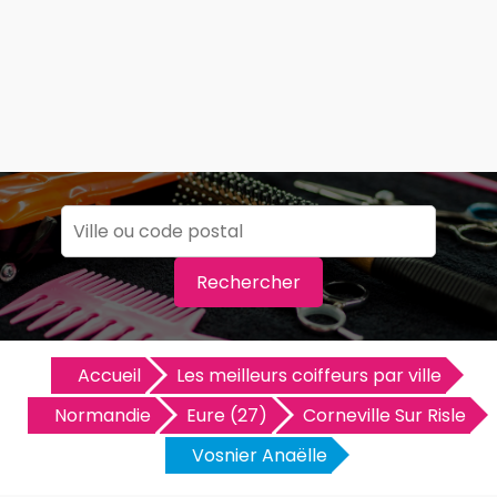
Rechercher
Accueil
Les meilleurs coiffeurs par ville
Normandie
Eure (27)
Corneville Sur Risle
Vosnier Anaëlle