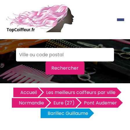
Rechercher
Accueil
Les meilleurs coiffeurs par ville
Normandie
Eure (27)
Pont Audemer
Barillec Guillaume