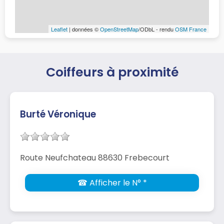
Leaflet
| données ©
OpenStreetMap
/ODbL - rendu
OSM France
Coiffeurs à proximité
Burté Véronique
Route Neufchateau 88630 Frebecourt
☎ Afficher le N° *