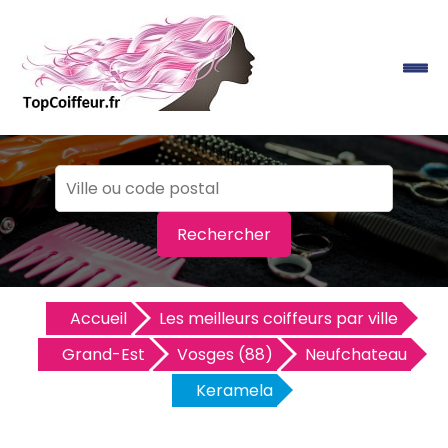
Rechercher
Accueil
Les meilleurs coiffeurs par ville
Grand-Est
Vosges (88)
Neufchateau
Keramela