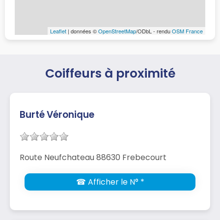
Leaflet
| données ©
OpenStreetMap
/ODbL - rendu
OSM France
Coiffeurs à proximité
Burté Véronique
Route Neufchateau 88630 Frebecourt
☎ Afficher le N° *