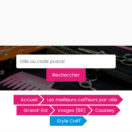
Rechercher
Accueil
Les meilleurs coiffeurs par ville
Grand-Est
Vosges (88)
Coussey
Style Coiff'