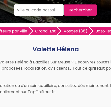
Rechercher
ffeurs par ville
Grand-Est
Vosges (88)
Bazoill
Valette Héléna
r Valette Héléna à Bazoilles Sur Meuse ? Découvrez toutes 
s proposées, localisation, avis clients… Tout ce qu’il faut po
ration ou d'un soin capillaire, consultez dès maintenant l
acilement sur TopCoiffeur.fr.