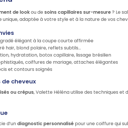
ment de look
ou de
soins capillaires sur-mesure
? Le sa
e unique, adaptée à votre style et à la nature de vos chev
nvies
égradé élégant à la coupe courte affirmée
é hair, blond polaire, reflets subtils…
tion, hydratation, botox capillaire, lissage brésilien
ophistiqués, coiffures de mariage, attaches élégantes
récis et contours soignés
s de cheveux
risés ou crépus
, Valette Héléna utilise des techniques et
que
cie d’un
diagnostic personnalisé
pour une coiffure qui su