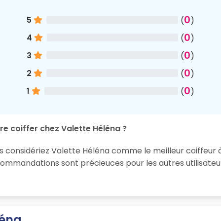
0
5
(
)
0
4
(
)
0
3
(
)
0
2
(
)
0
1
(
)
re coiffer chez Valette Héléna ?
s considériez Valette Héléna comme le meilleur coiffeur à 
ommandations sont précieuces pour les autres utilisateur
léna