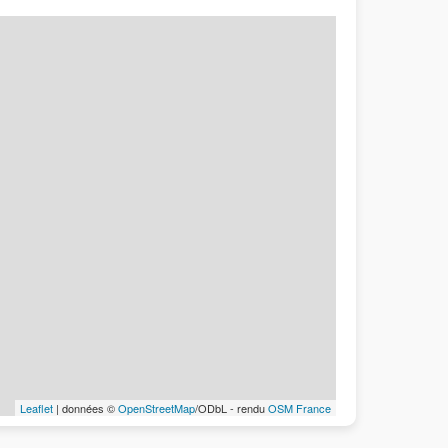
Leaflet
| données ©
OpenStreetMap
/ODbL - rendu
OSM France