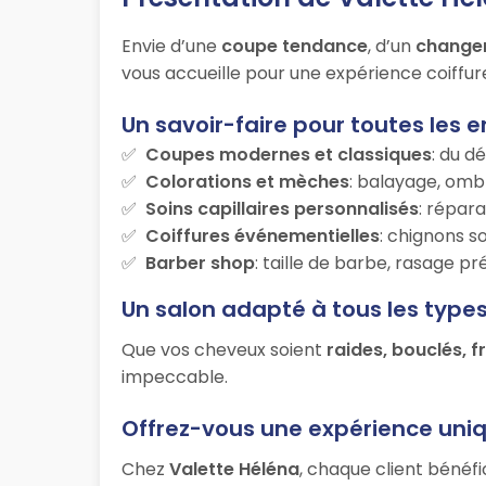
Envie d’une
coupe tendance
, d’un
change
vous accueille pour une expérience coiffur
Un savoir-faire pour toutes les e
Coupes modernes et classiques
: du d
Colorations et mèches
: balayage, ombr
Soins capillaires personnalisés
: répara
Coiffures événementielles
: chignons s
Barber shop
: taille de barbe, rasage p
Un salon adapté à tous les type
Que vos cheveux soient
raides, bouclés, f
impeccable.
Offrez-vous une expérience uni
Chez
Valette Héléna
, chaque client bénéfi