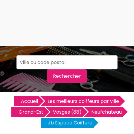
Rechercher
Accueil
Les meilleurs coiffeurs par ville
Grand-Est
Vosges (88)
Neufchateau
Jb Espace Coiffure