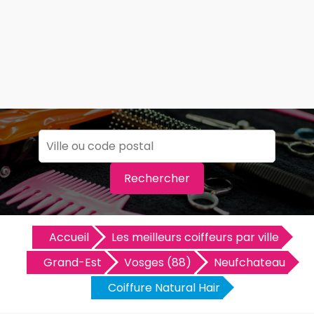
Rechercher
Accueil
Les meilleurs coiffeurs par ville
Grand-Est
Vosges (88)
Neufchateau
Coiffure Natural Hair