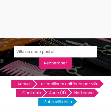
Rechercher
Accueil
Les meilleurs coiffeurs par ville
Occitanie
Aude (11)
Narbonne
Subreville Mila