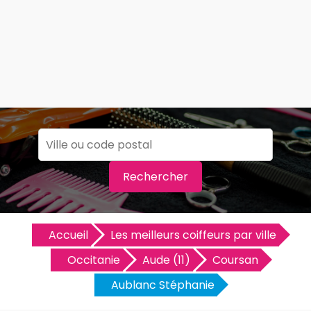
Rechercher
Accueil
Les meilleurs coiffeurs par ville
Occitanie
Aude (11)
Coursan
Aublanc Stéphanie