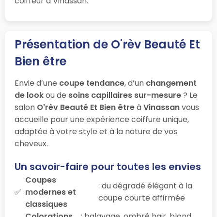
coiffeur à Vinassan.
Présentation de O'rèv Beauté Et
Bien être
Envie d’une
coupe tendance
, d’un
changement
de look
ou de
soins capillaires sur-mesure
? Le
salon
O'rèv Beauté Et Bien être
à
Vinassan
vous
accueille pour une expérience coiffure unique,
adaptée à votre style et à la nature de vos
cheveux.
Un savoir-faire pour toutes les envies
Coupes
: du dégradé élégant à la
modernes et
coupe courte affirmée
classiques
Colorations
: balayage, ombré hair, blond