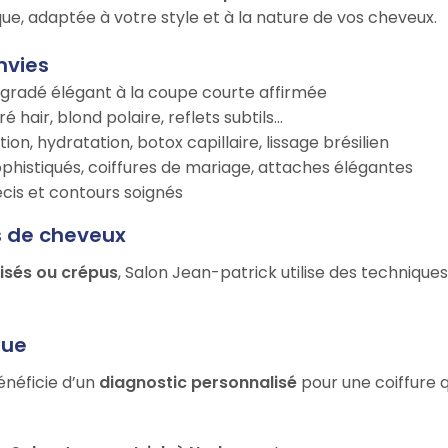
ue, adaptée à votre style et à la nature de vos cheveux.
nvies
égradé élégant à la coupe courte affirmée
é hair, blond polaire, reflets subtils…
tion, hydratation, botox capillaire, lissage brésilien
ophistiqués, coiffures de mariage, attaches élégantes
récis et contours soignés
s de cheveux
risés ou crépus
, Salon Jean-patrick utilise des technique
que
énéficie d’un
diagnostic personnalisé
pour une coiffure q