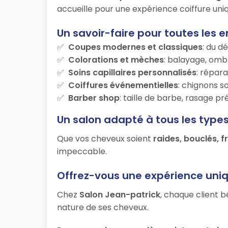
accueille pour une expérience coiffure uniq
Un savoir-faire pour toutes les e
Coupes modernes et classiques
: du d
Colorations et mèches
: balayage, ombr
Soins capillaires personnalisés
: répara
Coiffures événementielles
: chignons s
Barber shop
: taille de barbe, rasage p
Un salon adapté à tous les type
Que vos cheveux soient
raides, bouclés, f
impeccable.
Offrez-vous une expérience uni
Chez
Salon Jean-patrick
, chaque client b
nature de ses cheveux.