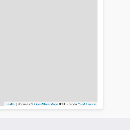
Leaflet
| données ©
OpenStreetMap
/ODbL - rendu
OSM France