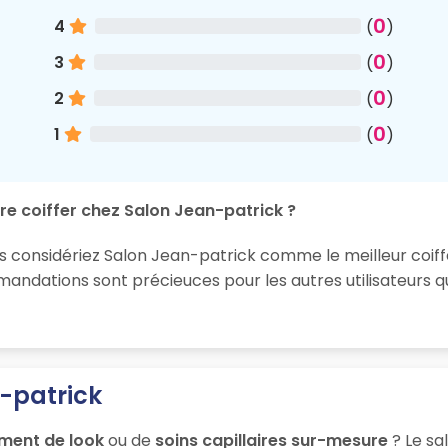
0
4
(
)
0
3
(
)
0
2
(
)
0
1
(
)
re coiffer chez Salon Jean-patrick ?
us considériez Salon Jean-patrick comme le meilleur coiff
ndations sont précieuces pour les autres utilisateurs q
-patrick
ment de look
ou de
soins capillaires sur-mesure
? Le sa