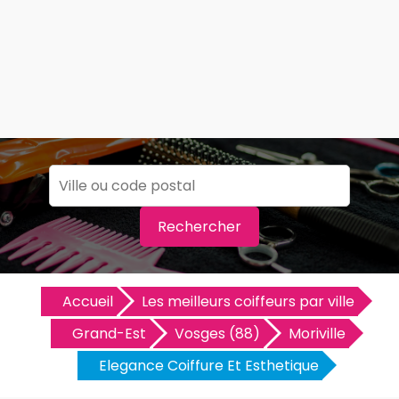
Rechercher
Accueil
Les meilleurs coiffeurs par ville
Grand-Est
Vosges (88)
Moriville
Elegance Coiffure Et Esthetique