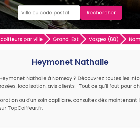
Rechercher
coiffeurs par ville
Grand-Est
Vosges (88)
Nom
Heymonet Nathalie
r Heymonet Nathalie à Nomexy ? Découvrez toutes les infor
osées, localisation, avis clients… Tout ce qu’il faut pour c
ration ou d'un soin capillaire, consultez dès maintenant 
r TopCoiffeur.fr.