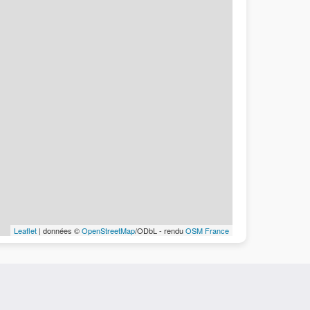
Leaflet
| données ©
OpenStreetMap
/ODbL - rendu
OSM France