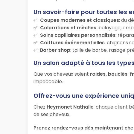
Un savoir-faire pour toutes les e
Coupes modernes et classiques
: du d
Colorations et mèches
: balayage, ombr
Soins capillaires personnalisés
: répara
Coiffures événementielles
: chignons s
Barber shop
: taille de barbe, rasage p
Un salon adapté à tous les type
Que vos cheveux soient
raides, bouclés, f
impeccable.
Offrez-vous une expérience uni
Chez
Heymonet Nathalie
, chaque client b
de ses cheveux.
Prenez rendez-vous dès maintenant che