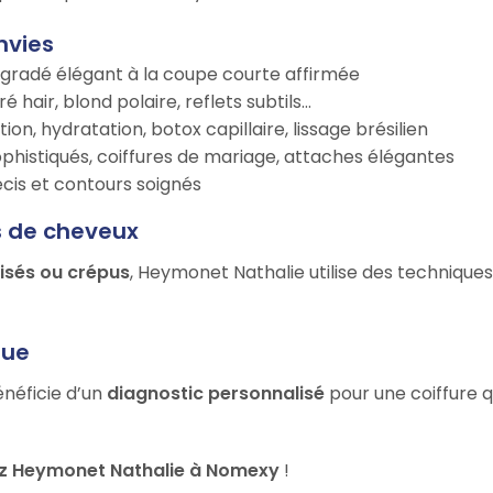
nvies
égradé élégant à la coupe courte affirmée
é hair, blond polaire, reflets subtils…
tion, hydratation, botox capillaire, lissage brésilien
ophistiqués, coiffures de mariage, attaches élégantes
récis et contours soignés
s de cheveux
risés ou crépus
, Heymonet Nathalie utilise des techniques
que
énéficie d’un
diagnostic personnalisé
pour une coiffure q
z Heymonet Nathalie à Nomexy
!