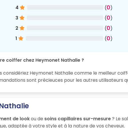
0
4
(
)
0
3
(
)
0
2
(
)
0
1
(
)
re coiffer chez Heymonet Nathalie ?
us considériez Heymonet Nathalie comme le meilleur coiffe
ndations sont précieuces pour les autres utilisateurs q
Nathalie
ment de look
ou de
soins capillaires sur-mesure
? Le sa
ue, adaptée à votre style et à la nature de vos cheveux.