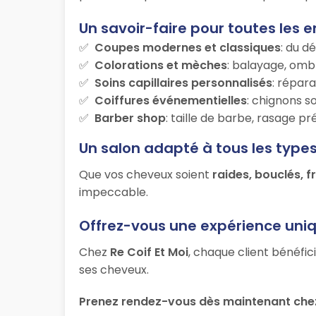
Un savoir-faire pour toutes les e
Coupes modernes et classiques
: du d
Colorations et mèches
: balayage, ombr
Soins capillaires personnalisés
: répara
Coiffures événementielles
: chignons s
Barber shop
: taille de barbe, rasage p
Un salon adapté à tous les type
Que vos cheveux soient
raides, bouclés, f
impeccable.
Offrez-vous une expérience uni
Chez
Re Coif Et Moi
, chaque client bénéfic
ses cheveux.
Prenez rendez-vous dès maintenant chez