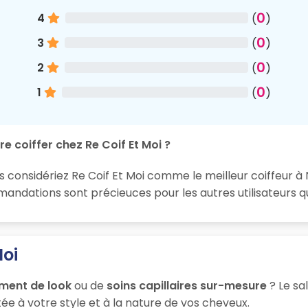
0
4
(
)
0
3
(
)
0
2
(
)
0
1
(
)
e coiffer chez Re Coif Et Moi ?
s considériez Re Coif Et Moi comme le meilleur coiffeur à 
ndations sont précieuces pour les autres utilisateurs q
Moi
ment de look
ou de
soins capillaires sur-mesure
? Le sa
ée à votre style et à la nature de vos cheveux.