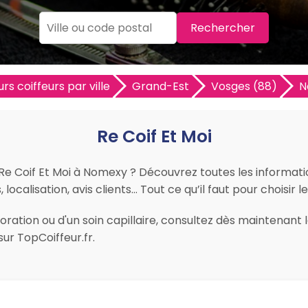
Rechercher
urs coiffeurs par ville
Grand-Est
Vosges (88)
N
Re Coif Et Moi
 Re Coif Et Moi à Nomexy ? Découvrez toutes les information
localisation, avis clients… Tout ce qu’il faut pour choisir 
ation ou d'un soin capillaire, consultez dès maintenant le
r TopCoiffeur.fr.