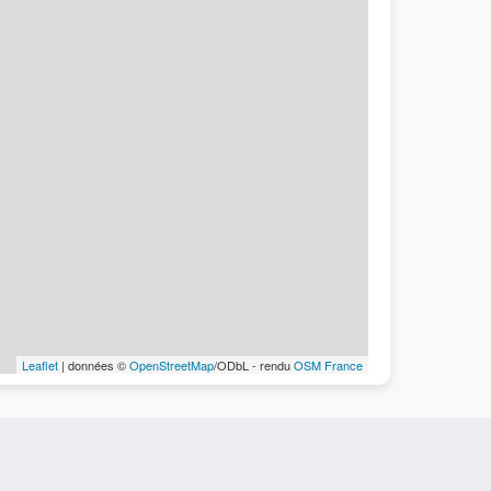
Leaflet
| données ©
OpenStreetMap
/ODbL - rendu
OSM France