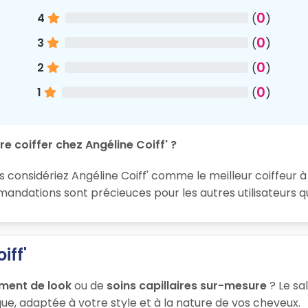
0
4
(
)
0
3
(
)
0
2
(
)
0
1
(
)
e coiffer chez Angéline Coiff' ?
s considériez Angéline Coiff' comme le meilleur coiffeur à 
ndations sont précieuces pour les autres utilisateurs qu
iff'
ment de look
ou de
soins capillaires sur-mesure
? Le sa
ue, adaptée à votre style et à la nature de vos cheveux.