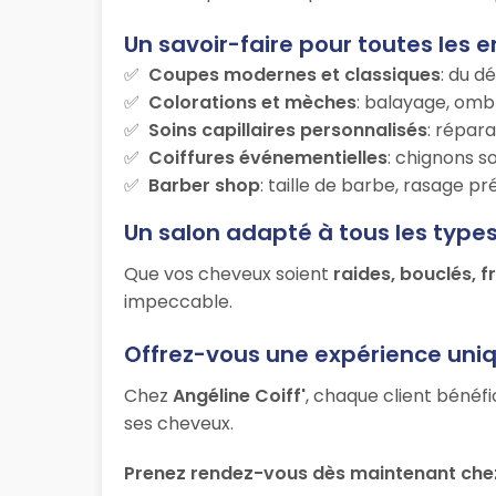
Un savoir-faire pour toutes les e
Coupes modernes et classiques
: du d
Colorations et mèches
: balayage, ombr
Soins capillaires personnalisés
: répara
Coiffures événementielles
: chignons s
Barber shop
: taille de barbe, rasage p
Un salon adapté à tous les type
Que vos cheveux soient
raides, bouclés, f
impeccable.
Offrez-vous une expérience uni
Chez
Angéline Coiff'
, chaque client bénéfi
ses cheveux.
Prenez rendez-vous dès maintenant chez 