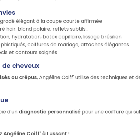
nvies
égradé élégant à la coupe courte affirmée
é hair, blond polaire, reflets subtils…
tion, hydratation, botox capillaire, lissage brésilien
ophistiqués, coiffures de mariage, attaches élégantes
récis et contours soignés
s de cheveux
risés ou crépus
, Angéline Coiff' utilise des techniques et
que
cie d’un
diagnostic personnalisé
pour une coiffure qui su
Angéline Coiff' à Lussant
!