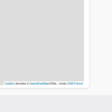
Leaflet
| données ©
OpenStreetMap
/ODbL - rendu
OSM France