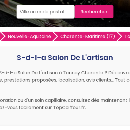
Rechercher
Nouvelle-Aquitaine
Charente-Maritime (17)
To
S-d-l-a Salon De L'artisan
ur S-d-l-a Salon De L'artisan à Tonnay Charente ? Découvr
re, prestations proposées, localisation, avis clients… Tout c
ration ou d'un soin capillaire, consultez dès maintenant l
z-vous facilement sur TopCoiffeur.fr.