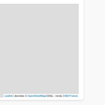
Leaflet
| données ©
OpenStreetMap
/ODbL - rendu
OSM France