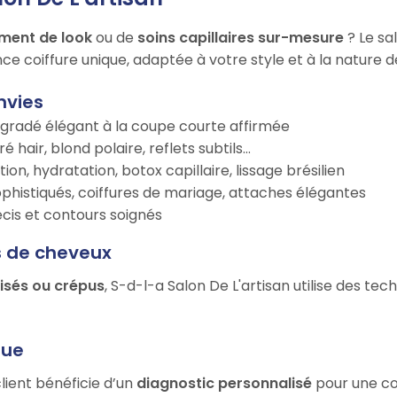
ment de look
ou de
soins capillaires sur-mesure
? Le sa
ce coiffure unique, adaptée à votre style et à la nature 
nvies
égradé élégant à la coupe courte affirmée
é hair, blond polaire, reflets subtils…
tion, hydratation, botox capillaire, lissage brésilien
ophistiqués, coiffures de mariage, attaches élégantes
récis et contours soignés
s de cheveux
risés ou crépus
, S-d-l-a Salon De L'artisan utilise des te
que
lient bénéficie d’un
diagnostic personnalisé
pour une coi