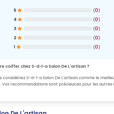
0
5
(
)
0
4
(
)
0
3
(
)
0
2
(
)
0
1
(
)
e coiffer chez S-d-l-a Salon De L'artisan ?
us considériez S-d-l-a Salon De L'artisan comme le meill
e. Vos recommandations sont précieuces pour les autres u
on De L'artisan