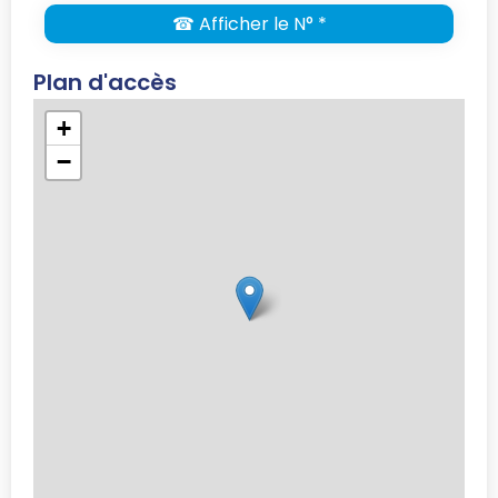
☎ Afficher le N° *
Plan d'accès
+
−