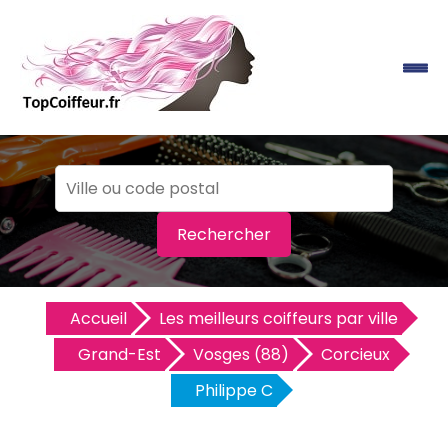
Rechercher
Accueil
Les meilleurs coiffeurs par ville
Grand-Est
Vosges (88)
Corcieux
Philippe C