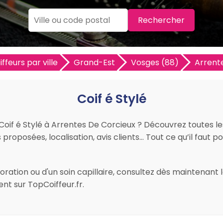
Rechercher
iffeurs par ville
Grand-Est
Vosges (88)
Arrent
Coif é Stylé
r Coif é Stylé à Arrentes De Corcieux ? Découvrez toutes l
ns proposées, localisation, avis clients… Tout ce qu’il faut 
ation ou d'un soin capillaire, consultez dès maintenant le
nt sur TopCoiffeur.fr.