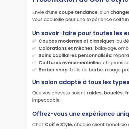
Envie d’une
coupe tendance
, d’un
change
vous accueille pour une expérience coiffur
Un savoir-faire pour toutes les e
Coupes modernes et classiques
: du d
Colorations et mèches
: balayage, ombr
Soins capillaires personnalisés
: répara
Coiffures événementielles
: chignons s
Barber shop
: taille de barbe, rasage p
Un salon adapté à tous les type
Que vos cheveux soient
raides, bouclés, f
impeccable.
Offrez-vous une expérience uni
Chez
Coif é Stylé
, chaque client bénéficie