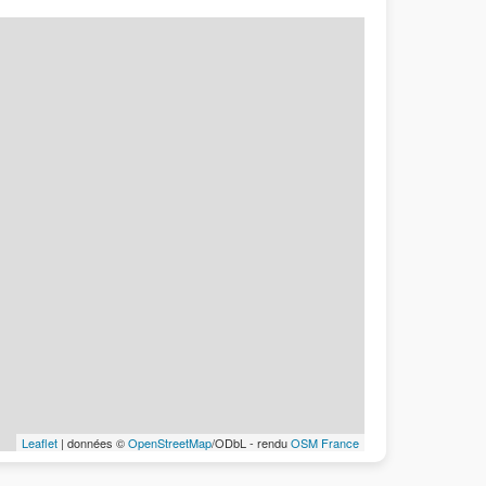
Leaflet
| données ©
OpenStreetMap
/ODbL - rendu
OSM France