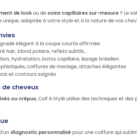
ment de look
ou de
soins capillaires sur-mesure
? Le sa
e unique, adaptée à votre style et à la nature de vos chev
nvies
égradé élégant à la coupe courte affirmée
é hair, blond polaire, reflets subtils…
tion, hydratation, botox capillaire, lissage brésilien
ophistiqués, coiffures de mariage, attaches élégantes
récis et contours soignés
s de cheveux
risés ou crépus
, Coif é Stylé utilise des techniques et de
que
 d’un
diagnostic personnalisé
pour une coiffure qui subli