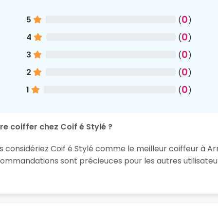
0
5
(
)
0
4
(
)
0
3
(
)
0
2
(
)
0
1
(
)
e coiffer chez Coif é Stylé ?
s considériez Coif é Stylé comme le meilleur coiffeur à Ar
ommandations sont précieuces pour les autres utilisateur