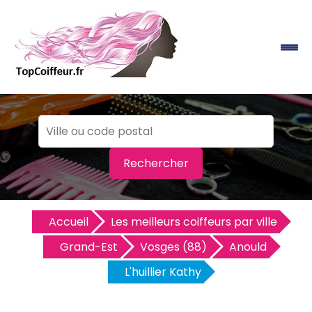
Rechercher
Accueil
Les meilleurs coiffeurs par ville
Grand-Est
Vosges (88)
Anould
L'huillier Kathy