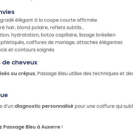
nvies
égradé élégant à la coupe courte affirmée
é hair, blond polaire, reflets subtils…
tion, hydratation, botox capillaire, lissage brésilien
ophistiqués, coiffures de mariage, attaches élégantes
récis et contours soignés
s de cheveux
risés ou crépus
, Passage Bleu utilise des techniques et d
que
ie d’un
diagnostic personnalisé
pour une coiffure qui sub
 Passage Bleu à Auxerre
!