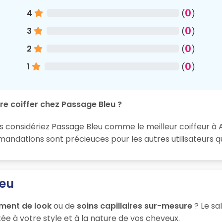
0
4
(
)
0
3
(
)
0
2
(
)
0
1
(
)
re coiffer chez Passage Bleu ?
s considériez Passage Bleu comme le meilleur coiffeur à A
ndations sont précieuces pour les autres utilisateurs qu
leu
ment de look
ou de
soins capillaires sur-mesure
? Le sa
ée à votre style et à la nature de vos cheveux.