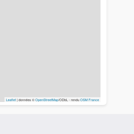
Leaflet
| données ©
OpenStreetMap
/ODbL - rendu
OSM France