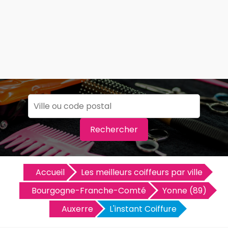
Rechercher
Accueil
Les meilleurs coiffeurs par ville
Bourgogne-Franche-Comté
Yonne (89)
Auxerre
L'instant Coiffure