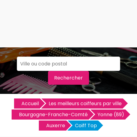
Rechercher
Accueil
Les meilleurs coiffeurs par ville
Bourgogne-Franche-Comté
Yonne (89)
Auxerre
Coiff Top