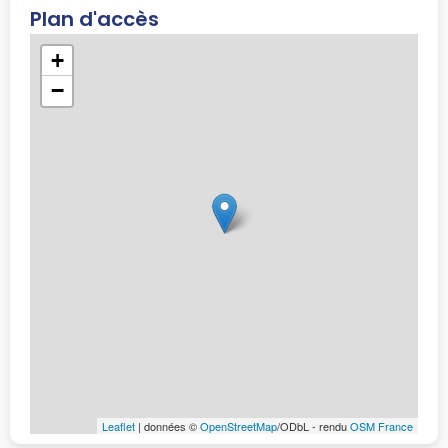
Plan d'accès
+
−
Leaflet
| données ©
OpenStreetMap
/ODbL - rendu
OSM France