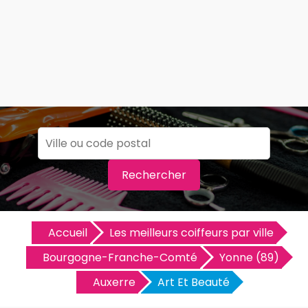
Rechercher
Accueil
Les meilleurs coiffeurs par ville
Bourgogne-Franche-Comté
Yonne (89)
Auxerre
Art Et Beauté