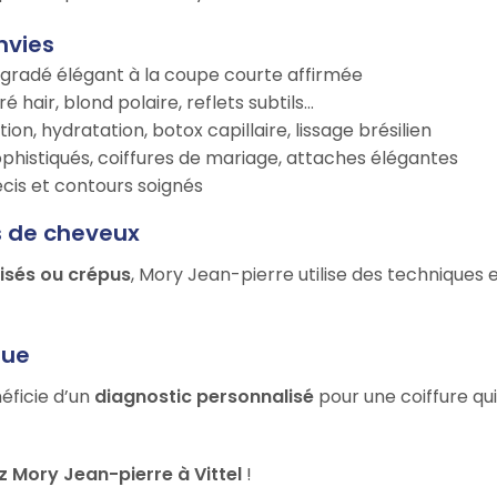
nvies
égradé élégant à la coupe courte affirmée
é hair, blond polaire, reflets subtils…
tion, hydratation, botox capillaire, lissage brésilien
ophistiqués, coiffures de mariage, attaches élégantes
récis et contours soignés
s de cheveux
risés ou crépus
, Mory Jean-pierre utilise des techniques 
que
éficie d’un
diagnostic personnalisé
pour une coiffure qu
 Mory Jean-pierre à Vittel
!