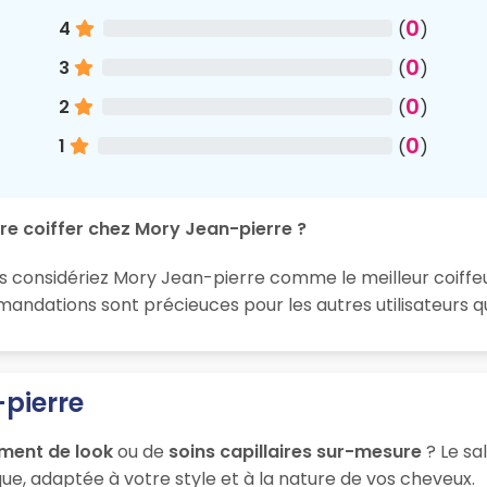
0
4
(
)
0
3
(
)
0
2
(
)
0
1
(
)
re coiffer chez Mory Jean-pierre ?
s considériez Mory Jean-pierre comme le meilleur coiffeur 
dations sont précieuces pour les autres utilisateurs qui
pierre
ment de look
ou de
soins capillaires sur-mesure
? Le sa
ue, adaptée à votre style et à la nature de vos cheveux.