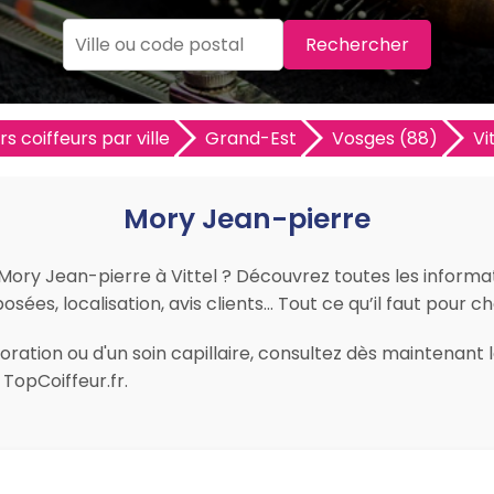
Rechercher
rs coiffeurs par ville
Grand-Est
Vosges (88)
Vi
Mory Jean-pierre
 Mory Jean-pierre à Vittel ? Découvrez toutes les informat
sées, localisation, avis clients… Tout ce qu’il faut pour choi
ration ou d'un soin capillaire, consultez dès maintenant l
TopCoiffeur.fr.