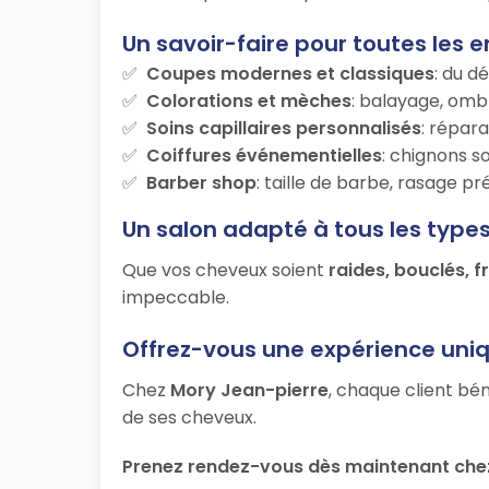
Un savoir-faire pour toutes les e
Coupes modernes et classiques
: du d
Colorations et mèches
: balayage, ombr
Soins capillaires personnalisés
: répara
Coiffures événementielles
: chignons s
Barber shop
: taille de barbe, rasage p
Un salon adapté à tous les type
Que vos cheveux soient
raides, bouclés, f
impeccable.
Offrez-vous une expérience uni
Chez
Mory Jean-pierre
, chaque client bén
de ses cheveux.
Prenez rendez-vous dès maintenant chez