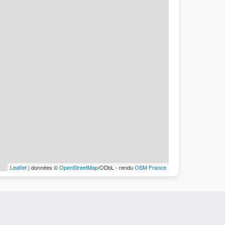
Leaflet
| données ©
OpenStreetMap
/ODbL - rendu
OSM France