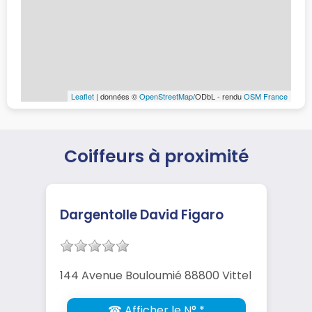
Leaflet
| données ©
OpenStreetMap
/ODbL - rendu
OSM France
Coiffeurs à proximité
Dargentolle David Figaro
144 Avenue Bouloumié 88800 Vittel
☎ Afficher le N° *