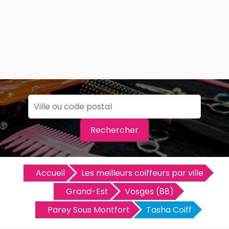
Rechercher
Accueil
Les meilleurs coiffeurs par ville
Grand-Est
Vosges (88)
Parey Sous Montfort
Tasha Coiff