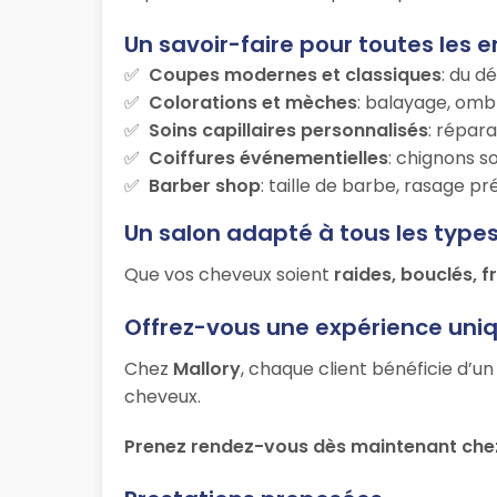
Un savoir-faire pour toutes les e
Coupes modernes et classiques
: du d
Colorations et mèches
: balayage, ombr
Soins capillaires personnalisés
: répara
Coiffures événementielles
: chignons s
Barber shop
: taille de barbe, rasage p
Un salon adapté à tous les type
Que vos cheveux soient
raides, bouclés, f
Offrez-vous une expérience uni
Chez
Mallory
, chaque client bénéficie d’u
cheveux.
Prenez rendez-vous dès maintenant chez 