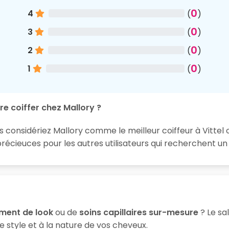
0
4
(
)
0
3
(
)
0
2
(
)
0
1
(
)
re coiffer chez Mallory ?
s considériez Mallory comme le meilleur coiffeur à Vittel 
ieuces pour les autres utilisateurs qui recherchent un b
ment de look
ou de
soins capillaires sur-mesure
? Le sa
 style et à la nature de vos cheveux.