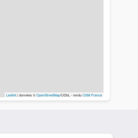
Leaflet
| données ©
OpenStreetMap
/ODbL - rendu
OSM France