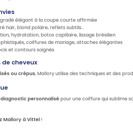
nvies
égradé élégant à la coupe courte affirmée
é hair, blond polaire, reflets subtils…
tion, hydratation, botox capillaire, lissage brésilien
ophistiqués, coiffures de mariage, attaches élégantes
récis et contours soignés
s de cheveux
risés ou crépus
, Mallory utilise des techniques et des pr
que
n
diagnostic personnalisé
pour une coiffure qui sublime s
Mallory à Vittel
!